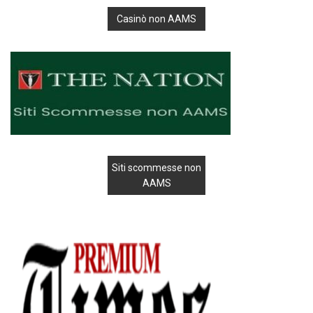
Casinò non AAMS
Siti scommesse non
AAMS