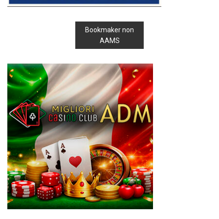
Bookmaker non
AAMS