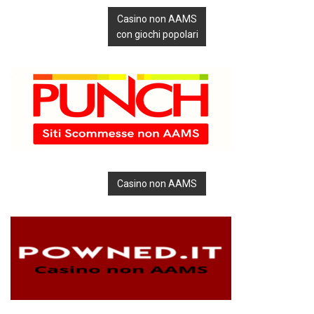
Casino non AAMS
con giochi popolari
Casino non AAMS