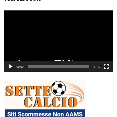
Video
Player
00:00
41:17