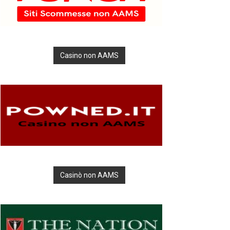
Casino non AAMS
Casinò non AAMS