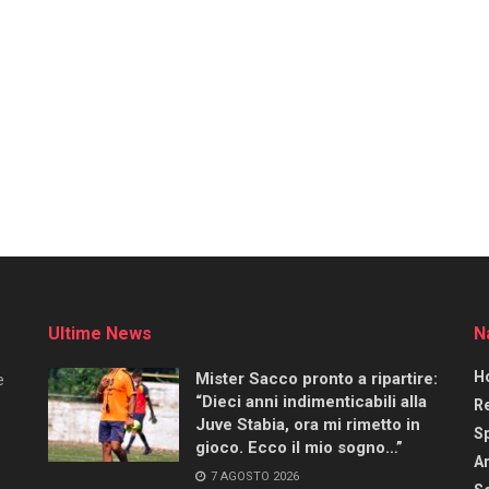
Ultime News
N
H
Mister Sacco pronto a ripartire:
e
“Dieci anni indimenticabili alla
R
Juve Stabia, ora mi rimetto in
S
gioco. Ecco il mio sogno…”
Ar
7 AGOSTO 2026