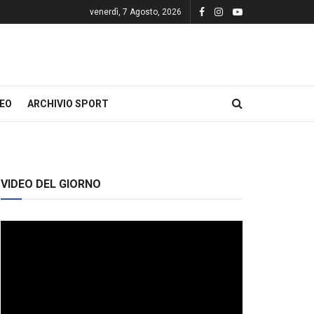
venerdì, 7 Agosto, 2026
DEO
ARCHIVIO SPORT
VIDEO DEL GIORNO
Video
Player