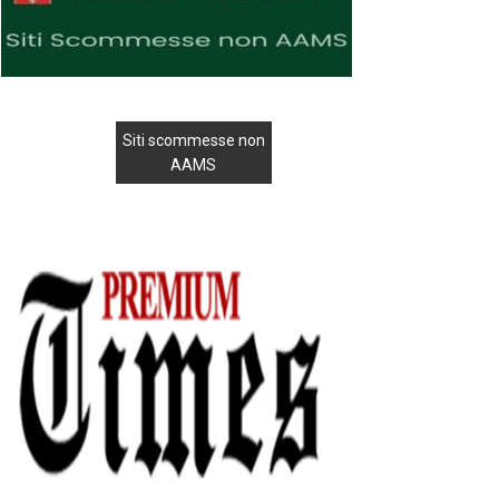
Siti scommesse non
AAMS