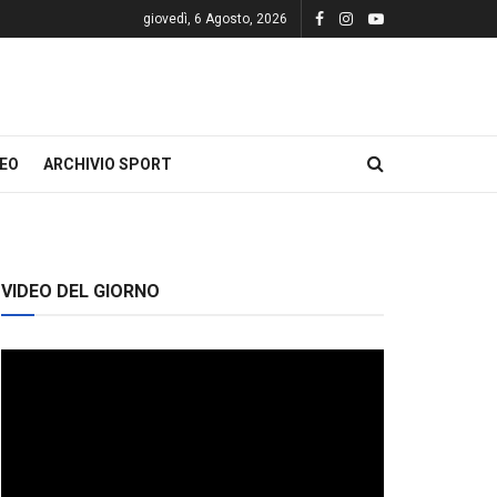
giovedì, 6 Agosto, 2026
DEO
ARCHIVIO SPORT
VIDEO DEL GIORNO
Video
Player