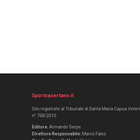
Sportcasertano.it
Sito registrato al Tribunale di Santa Maria Capua Veter
n° 758/2010.
Editore:
Armando Serpe
Direttore Responsabile:
Marco Falco