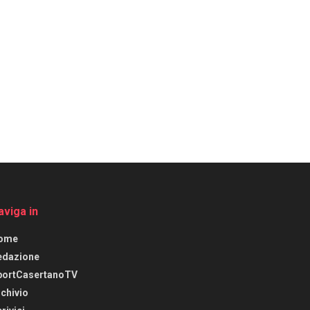
aviga in
ome
edazione
portCasertanoTV
chivio