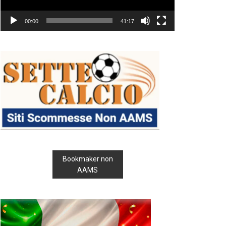
00:00
41:17
Bookmaker non
AAMS