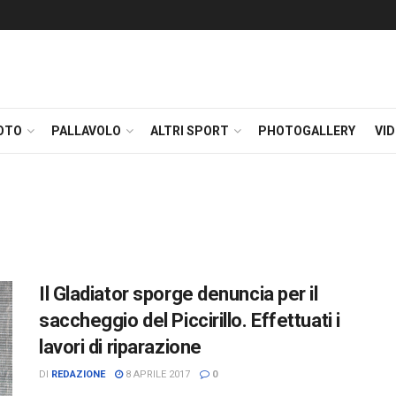
OTO
PALLAVOLO
ALTRI SPORT
PHOTOGALLERY
VI
Il Gladiator sporge denuncia per il
saccheggio del Piccirillo. Effettuati i
lavori di riparazione
DI
REDAZIONE
8 APRILE 2017
0