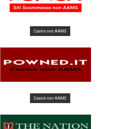
Casino non AAMS
Casinò non AAMS