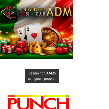
Casino non AAMS
con giochi popolari