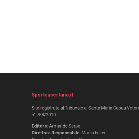
Sportcasertano.it
Sito registrato al Tribunale di Santa Maria Capua Veter
n° 758/2010.
Editore:
Armando Serpe
Direttore Responsabile:
Marco Falco