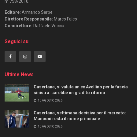
n° 758/2010.
Editore:
Armando Serpe
Direttore Responsabile:
Marco Falco
Condirettore:
Raffaele Veccia
Seguici su
Ultime News
Casertana, si valuta un ex Avellino per la fascia
sinistra: sarebbe un gradito ritorno
10 AGOSTO 2026
Casertana, settimana decisiva per il mercato:
Manconi resta il nome principale
10 AGOSTO 2026