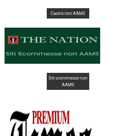
Casinò non AAMS
Siti scommesse non
AAMS