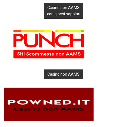
Casino non AAMS
con giochi popolari
Casino non AAMS