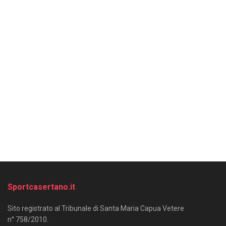
Sportcasertano.it
Sito registrato al Tribunale di Santa Maria Capua Vetere
n° 758/2010.