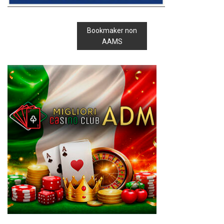
Bookmaker non
AAMS