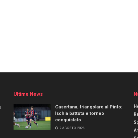
Ultime News
N
H
Casertana, triangolare al Pinto:
e
Ischia battuta e torneo
R
conquistato
S
7 AGOSTO 2026
Ar