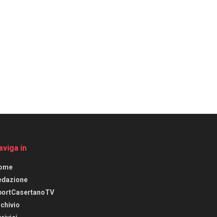
aviga in
ome
edazione
portCasertanoTV
chivio