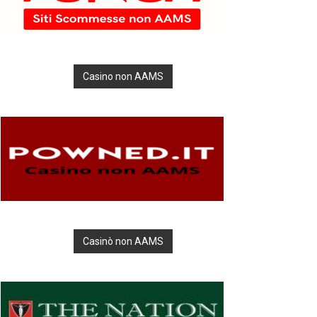
Casino non AAMS
Casinò non AAMS