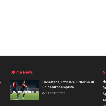
Ultime News
N
H
Casertana, ufficiale il ritorno di
e
un centrocampista
R
6 AGOSTO 2026
S
Ar