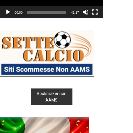
00:00
41:17
Bookmaker non
AAMS