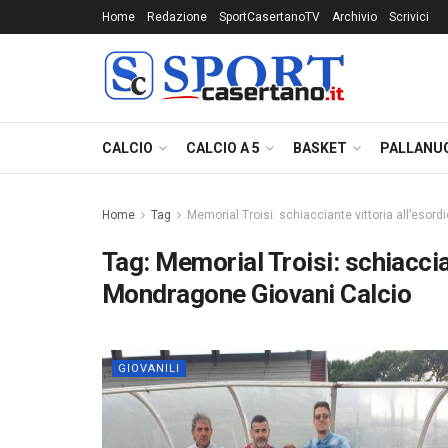
Home
Redazione
SportCasertanoTV
Archivio
Scrivici
CALCIO
CALCIO A 5
BASKET
PALLANU
Home
Tag
Memorial Troisi: schiacciante vittoria all’esord
Tag:
Memorial Troisi: schiaccian
Mondragone Giovani Calcio
GIOVANILI