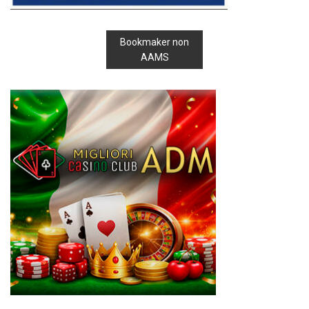
Bookmaker non
AAMS