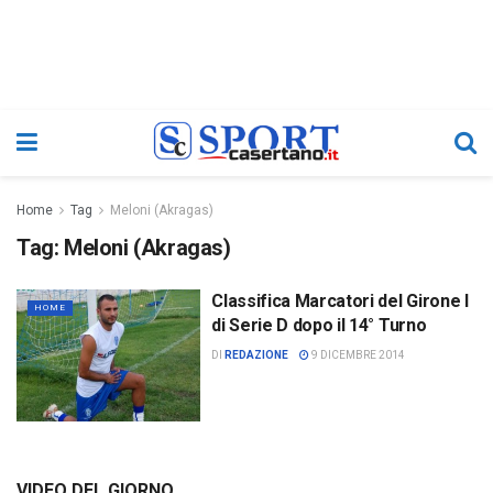
Home
Tag
Meloni (Akragas)
Tag:
Meloni (Akragas)
Classifica Marcatori del Girone I
HOME
di Serie D dopo il 14° Turno
DI
REDAZIONE
9 DICEMBRE 2014
VIDEO DEL GIORNO