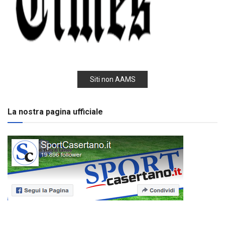
Siti non AAMS
La nostra pagina ufficiale