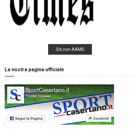
Siti non AAMS
La nostra pagina ufficiale