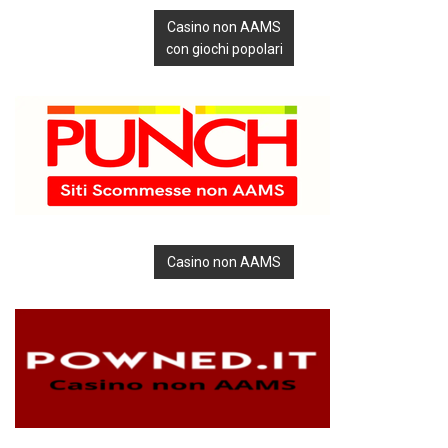
Casino non AAMS
con giochi popolari
Casino non AAMS