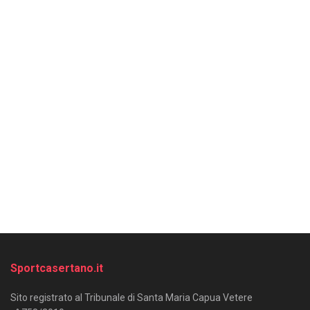
Sportcasertano.it
Sito registrato al Tribunale di Santa Maria Capua Vetere