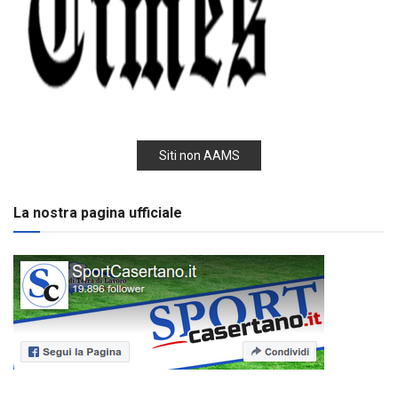
Siti non AAMS
La nostra pagina ufficiale