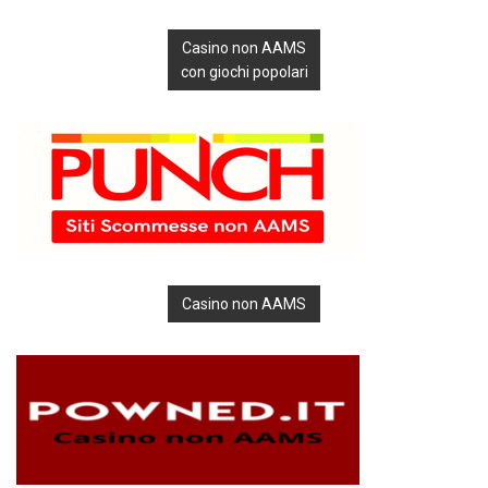
Casino non AAMS
con giochi popolari
Casino non AAMS