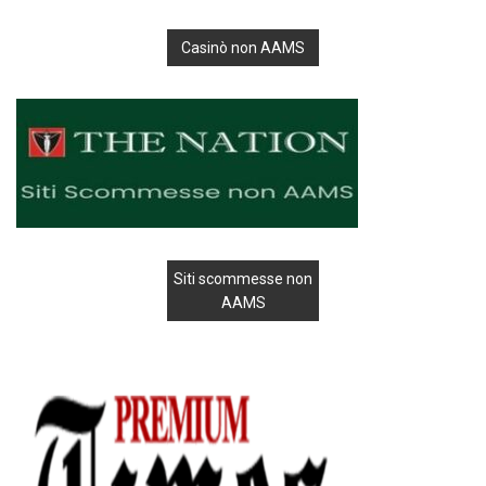
Casinò non AAMS
Siti scommesse non
AAMS