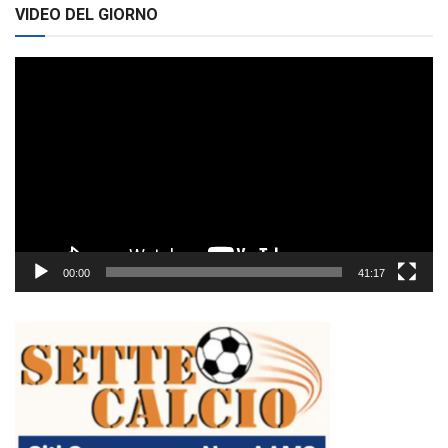
VIDEO DEL GIORNO
Video
Player
00:00
41:17