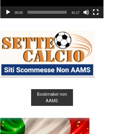
00:00
41:17
Bookmaker non
AAMS