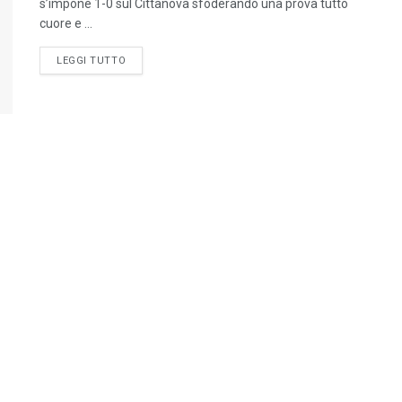
s’impone 1-0 sul Cittanova sfoderando una prova tutto
cuore e ...
LEGGI TUTTO