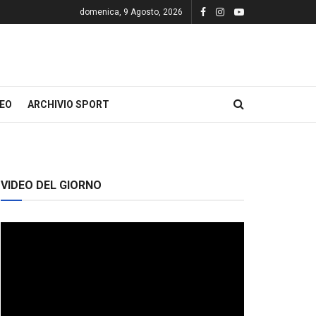
domenica, 9 Agosto, 2026
DEO
ARCHIVIO SPORT
VIDEO DEL GIORNO
Video
Player