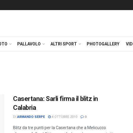
OTO
PALLAVOLO
ALTRI SPORT
PHOTOGALLERY
VI
Casertana: Sarli firma il blitz in
Calabria
DI
ARMANDO SERPE
4 OTTOBRE 2010
0
Blitz da tre punti per la Casertana che a Melicucco