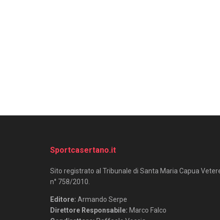
Sportcasertano.it
Sito registrato al Tribunale di Santa Maria Capua Veter
n° 758/2010.
Editore:
Armando Serpe
Direttore Responsabile:
Marco Falco