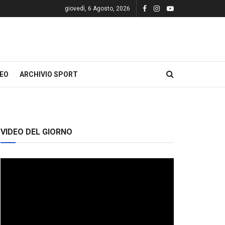
giovedì, 6 Agosto, 2026
DEO
ARCHIVIO SPORT
VIDEO DEL GIORNO
Video
Player