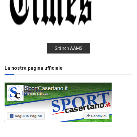
Siti non AAMS
La nostra pagina ufficiale