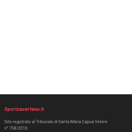
Sportcasertano.it
Sito registrato al Tribunale di Santa Maria Capua Vetere
n° 758/2010.