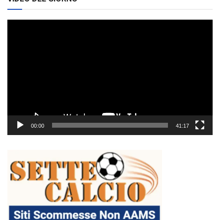
Video
Player
00:00
41:17