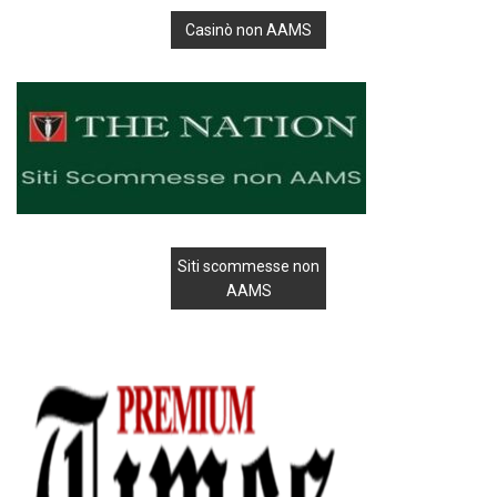
Casinò non AAMS
Siti scommesse non
AAMS