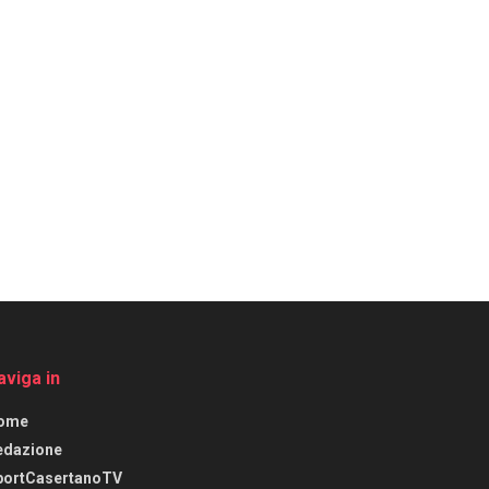
aviga in
ome
edazione
portCasertanoTV