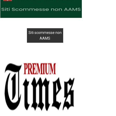
Siti scommesse non
AAMS