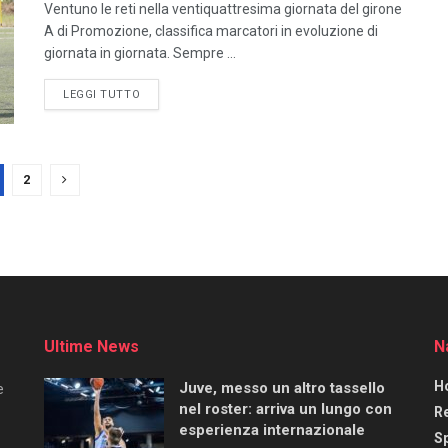
Ventuno le reti nella ventiquattresima giornata del girone
A di Promozione, classifica marcatori in evoluzione di
giornata in giornata. Sempre ...
LEGGI TUTTO
2
Ultime News
N
H
Juve, messo un altro tassello
e
nel roster: arriva un lungo con
R
esperienza internazionale
S