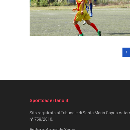
1
Sportcasertano.it
Sito registrato al Tribunale di Santa Maria Capua Veter
n° 758/2010.
Editore:
Armando Serpe