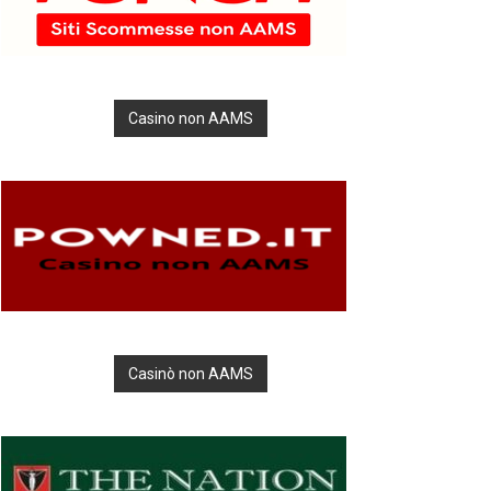
Casino non AAMS
Casinò non AAMS