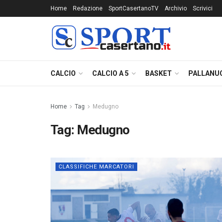
Home
Redazione
SportCasertanoTV
Archivio
Scrivici
CALCIO
CALCIO A 5
BASKET
PALLANU
Home
Tag
Medugno
Tag:
Medugno
CLASSIFICHE MARCATORI