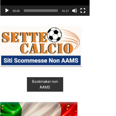
00:00
41:17
Bookmaker non
AAMS