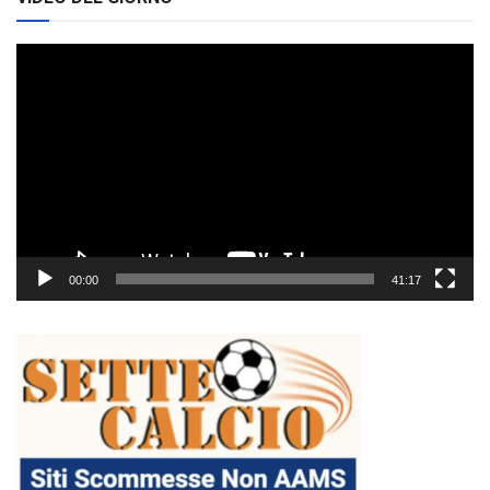
Video
Player
00:00
41:17