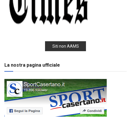
Siti non AAMS
La nostra pagina ufficiale