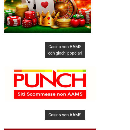
Casino non AAMS
con giochi popolari
Casino non AAMS