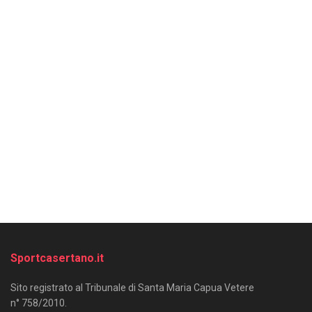
Sportcasertano.it
Sito registrato al Tribunale di Santa Maria Capua Vetere
n° 758/2010.