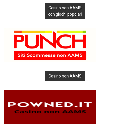
Casino non AAMS
con giochi popolari
Casino non AAMS