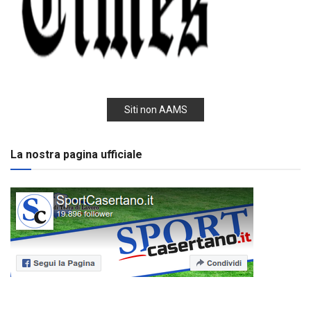
Siti non AAMS
La nostra pagina ufficiale