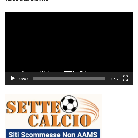
Video
Player
00:00
41:17