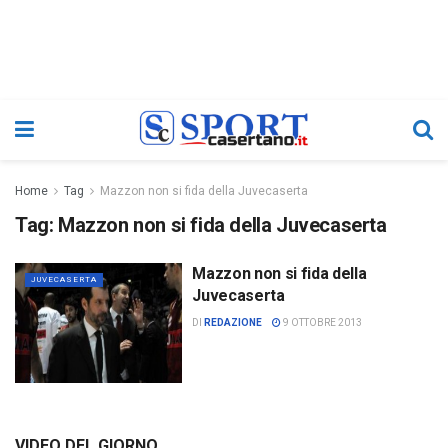
Home
Tag
Mazzon non si fida della Juvecaserta
Tag:
Mazzon non si fida della Juvecaserta
Mazzon non si fida della
JUVECASERTA
Juvecaserta
DI
REDAZIONE
9 OTTOBRE 2013
VIDEO DEL GIORNO