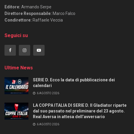
Editore:
Armando Serpe
Direttore Responsabile:
Marco Falco
Condirettore:
Raffaele Veccia
Seguici su
Ultime News
SERIE D. Ecco la data di pubblicazione dei
calendari
6 AGOSTO 2026
LA COPPA ITALIA DI SERIE D. Il Gladiator riparte
dal suo passato nel preliminare del 23 agosto.
Real Aversa in attesa dell’avversario
6 AGOSTO 2026