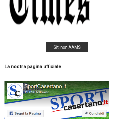
Siti non AAMS
La nostra pagina ufficiale