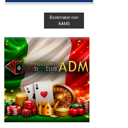
Bookmaker non
AAMS