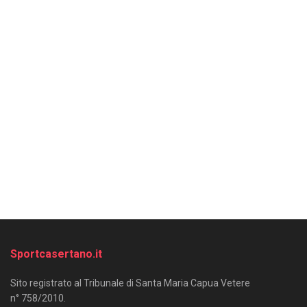
Sportcasertano.it
Sito registrato al Tribunale di Santa Maria Capua Vetere
n° 758/2010.