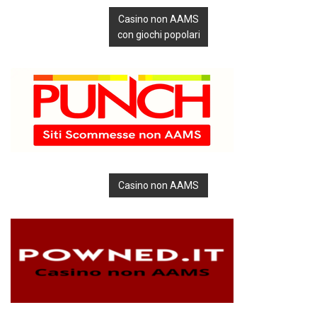
Casino non AAMS
con giochi popolari
Casino non AAMS