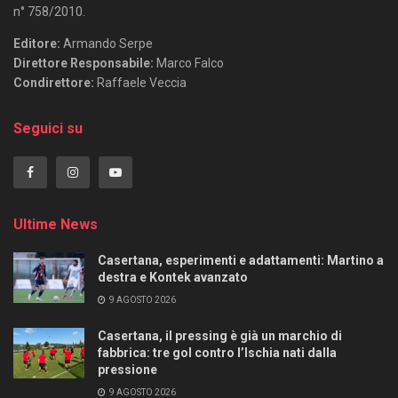
n° 758/2010.
Editore:
Armando Serpe
Direttore Responsabile:
Marco Falco
Condirettore:
Raffaele Veccia
Seguici su
Ultime News
Casertana, esperimenti e adattamenti: Martino a
destra e Kontek avanzato
9 AGOSTO 2026
Casertana, il pressing è già un marchio di
fabbrica: tre gol contro l’Ischia nati dalla
pressione
9 AGOSTO 2026