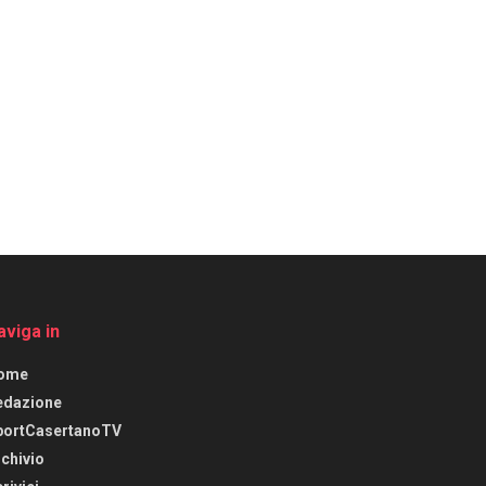
aviga in
ome
edazione
portCasertanoTV
chivio