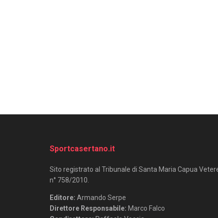
Sportcasertano.it
Sito registrato al Tribunale di Santa Maria Capua Veter
n° 758/2010.
Editore:
Armando Serpe
Direttore Responsabile:
Marco Falco