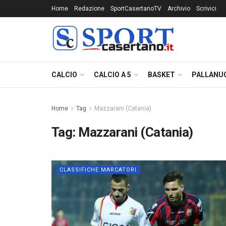
Home
Redazione
SportCasertanoTV
Archivio
Scrivici
CALCIO
CALCIO A 5
BASKET
PALLANU
Home
Tag
Mazzarani (Catania)
Tag:
Mazzarani (Catania)
CLASSIFICHE MARCATORI