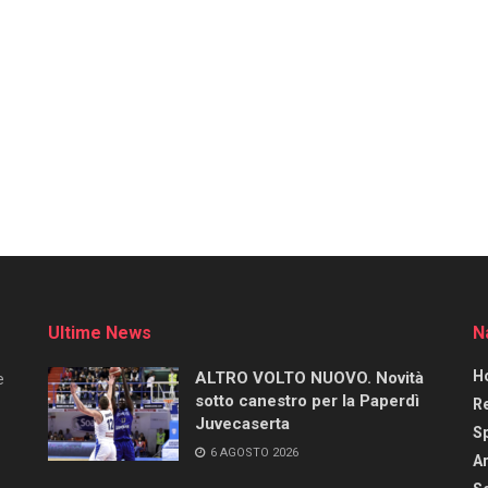
Ultime News
N
H
ALTRO VOLTO NUOVO. Novità
e
sotto canestro per la Paperdì
R
Juvecaserta
S
6 AGOSTO 2026
Ar