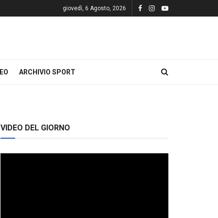
giovedì, 6 Agosto, 2026
DEO
ARCHIVIO SPORT
VIDEO DEL GIORNO
Video
Player