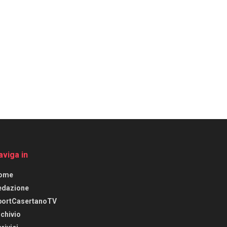
aviga in
ome
edazione
portCasertanoTV
chivio