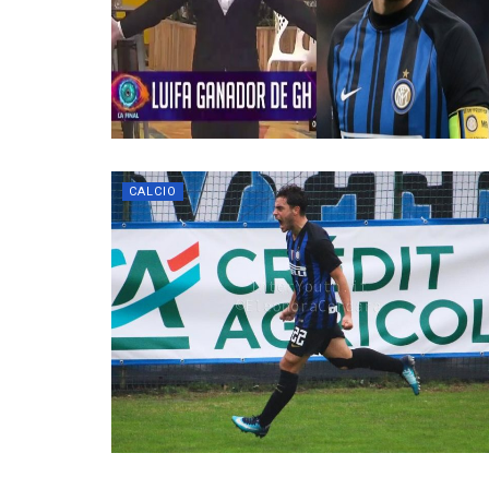
CALCIO