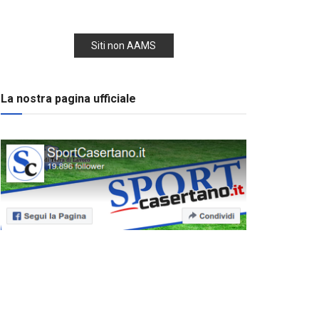
Siti non AAMS
La nostra pagina ufficiale