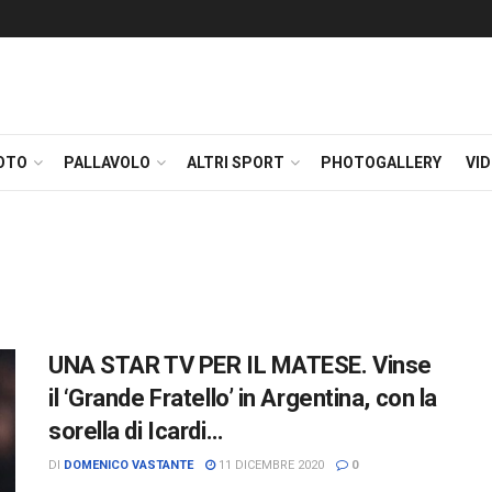
OTO
PALLAVOLO
ALTRI SPORT
PHOTOGALLERY
VI
UNA STAR TV PER IL MATESE. Vinse
il ‘Grande Fratello’ in Argentina, con la
sorella di Icardi…
DI
DOMENICO VASTANTE
11 DICEMBRE 2020
0