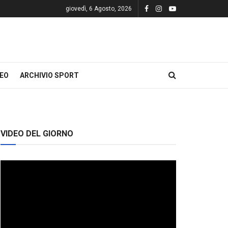
giovedì, 6 Agosto, 2026
DEO
ARCHIVIO SPORT
VIDEO DEL GIORNO
Video
Player