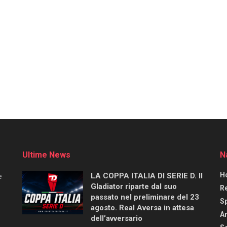
Ultime News
N
H
LA COPPA ITALIA DI SERIE D. Il
e
Gladiator riparte dal suo
R
passato nel preliminare del 23
S
agosto. Real Aversa in attesa
Ar
dell’avversario