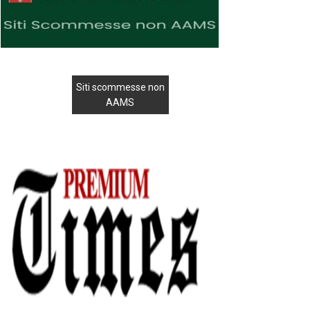
Siti scommesse non
AAMS