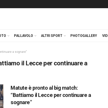
OTO
PALLAVOLO
ALTRI SPORT
PHOTOGALLERY
VI
continuare a sognare"
attiamo il Lecce per continuare a
Matute è pronto al big match:
“Battiamo il Lecce per continuare a
sognare”