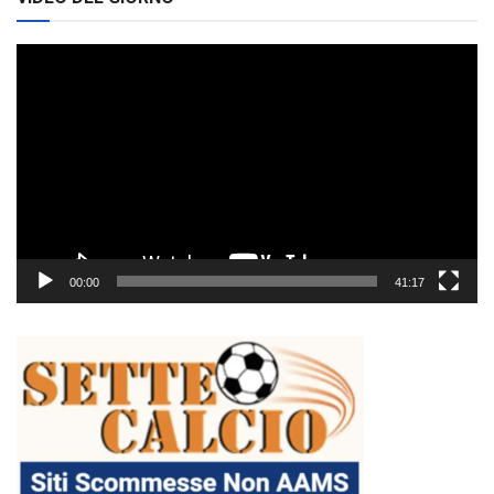
Video
Player
00:00
41:17