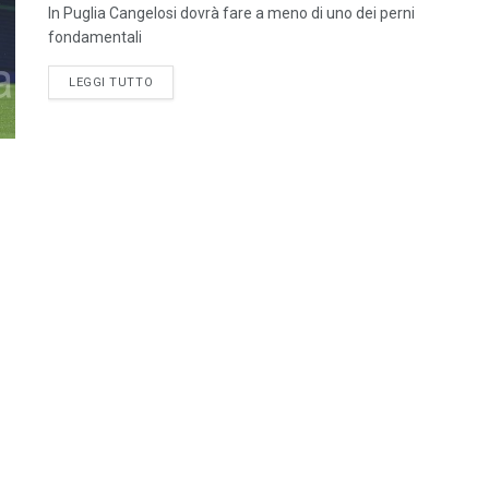
In Puglia Cangelosi dovrà fare a meno di uno dei perni
fondamentali
LEGGI TUTTO