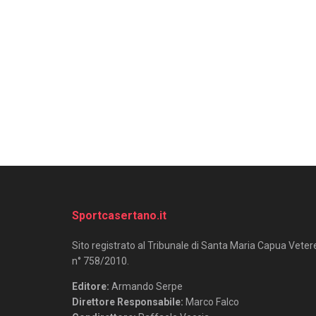
Sportcasertano.it
Sito registrato al Tribunale di Santa Maria Capua Veter
n° 758/2010.
Editore:
Armando Serpe
Direttore Responsabile:
Marco Falco