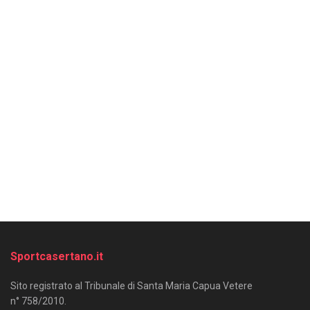
Sportcasertano.it
Sito registrato al Tribunale di Santa Maria Capua Vetere
n° 758/2010.