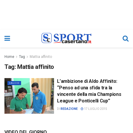
Home
Tag
Mattia affinito
Tag:
Mattia affinito
L’ambizione di Aldo Affinito:
CALCIO
“Penso ad una sfida tra la
vincente della mia Champions
League e Ponticelli Cup”
DI
REDAZIONE
17 LUGLIO 2015
VIDEO DEL GIORNO