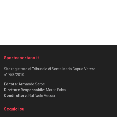
Sportcasertano.it
Sito registrato al Tribunale di Santa Maria Capua Vetere
n° 758/2010.
Editore:
Armando Serpe
Direttore Responsabile:
Marco Falco
Condirettore:
Raffaele Veccia
Seguici su