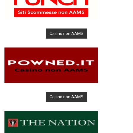
Casino non AAMS
Casinò non AAMS