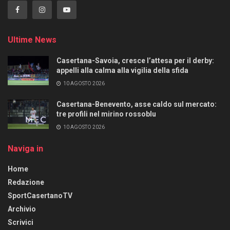
Ultime News
Casertana-Savoia, cresce l’attesa per il derby:
appelli alla calma alla vigilia della sfida
10 AGOSTO 2026
Casertana-Benevento, asse caldo sul mercato:
tre profili nel mirino rossoblu
10 AGOSTO 2026
Naviga in
Home
Redazione
SportCasertanoTV
Archivio
Scrivici