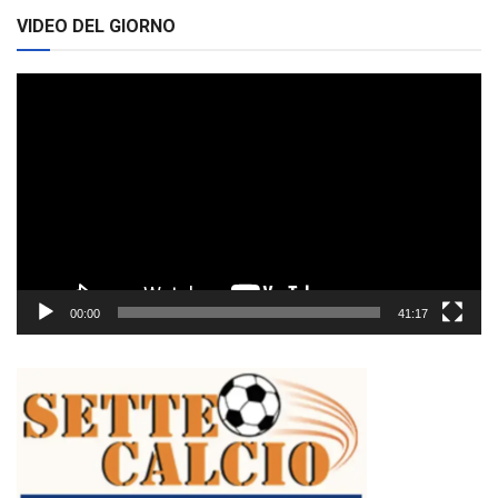
VIDEO DEL GIORNO
Video
Player
00:00
41:17