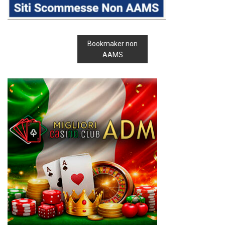
Bookmaker non
AAMS