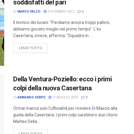
soddisfatti del pari
DI
MARCO FALCO
9 DICEMBRE 2012
0
Il tecnico dei lucani: "Perdiamo ancora troppi palloni,
abbiamo giocato meglio nel primo tempo". L'ex
Casertana, invece, afferma: "Squadra in ...
LEGGI TUTTO
Della Ventura-Poziello: ecco i primi
colpi della nuova Casertana
DI
ARMANDO SERPE
17 AGOSTO 2010
0
Ormai manca solo l’ufficialità per rivedere Di Mascio alla
guida della Casertana. I primi colpi sarebbero due ritorni.
Matteo Della ...
LEGGI TUTTO