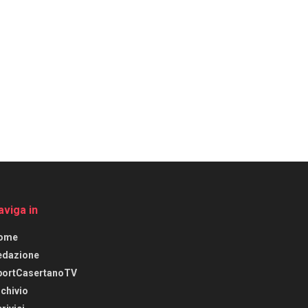
aviga in
ome
edazione
portCasertanoTV
chivio