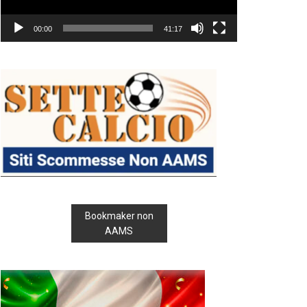
00:00
41:17
Bookmaker non
AAMS