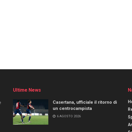
Ultime News
N
H
Casertana, ufficiale il ritorno di
e
un centrocampista
R
6 AGOSTO 2026
S
Ar