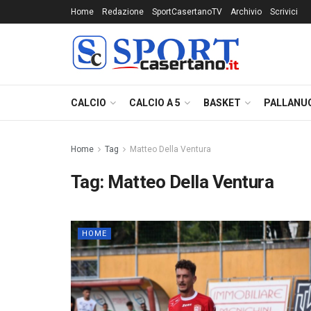
Home
Redazione
SportCasertanoTV
Archivio
Scrivici
CALCIO
CALCIO A 5
BASKET
PALLANU
Home
Tag
Matteo Della Ventura
Tag:
Matteo Della Ventura
HOME