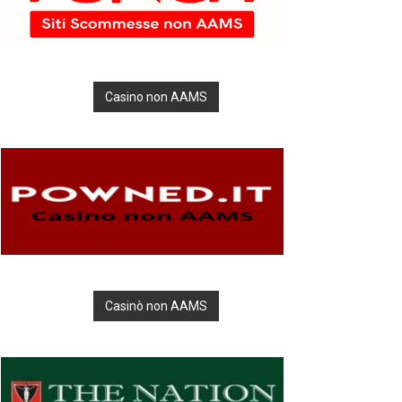
Casino non AAMS
Casinò non AAMS