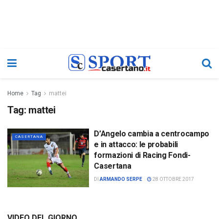
Home
Tag
mattei
Tag:
mattei
D’Angelo cambia a centrocampo
CASERTANA
e in attacco: le probabili
formazioni di Racing Fondi-
Casertana
DI
ARMANDO SERPE
28 OTTOBRE 2017
VIDEO DEL GIORNO