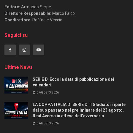
Editore:
Armando Serpe
Direttore Responsabile:
Marco Falco
Condirettore:
Raffaele Veccia
Seguici su
Ultime News
SERIE D. Ecco la data di pubblicazione dei
calendari
6 AGOSTO 2026
LA COPPA ITALIA DI SERIE D. Il Gladiator riparte
dal suo passato nel preliminare del 23 agosto.
Real Aversa in attesa dell’avversario
6 AGOSTO 2026