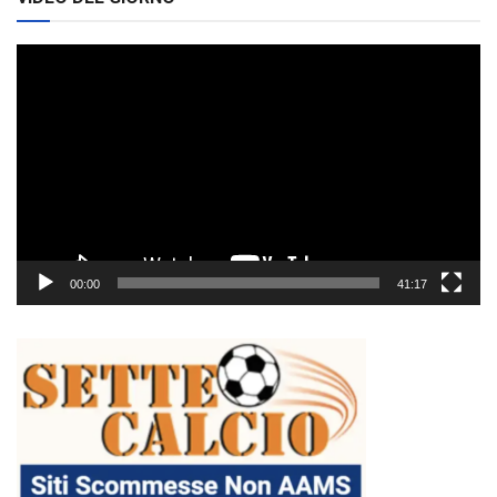
Video
Player
00:00
41:17