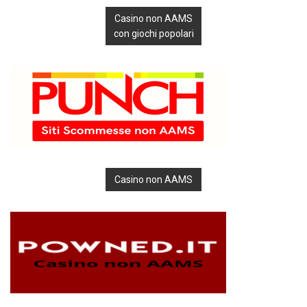
Casino non AAMS
con giochi popolari
Casino non AAMS