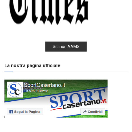
Siti non AAMS
La nostra pagina ufficiale