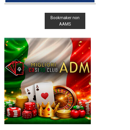
Bookmaker non
AAMS