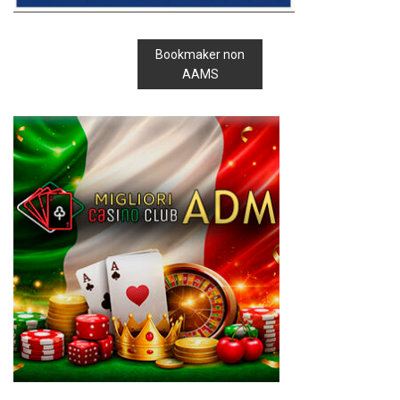
Bookmaker non
AAMS