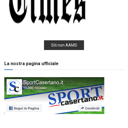
Siti non AAMS
La nostra pagina ufficiale