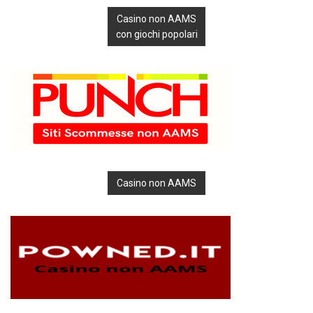
Casino non AAMS
con giochi popolari
Casino non AAMS