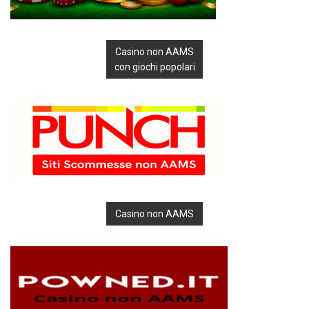
Casino non AAMS
con giochi popolari
Casino non AAMS