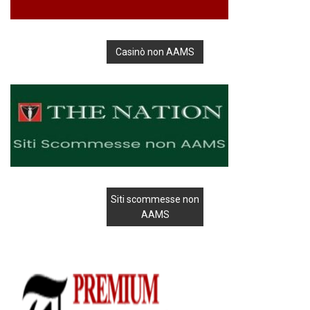
Casinò non AAMS
Siti scommesse non
AAMS