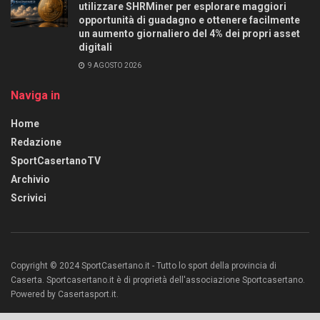
utilizzare SHRMiner per esplorare maggiori
opportunità di guadagno e ottenere facilmente
un aumento giornaliero del 4% dei propri asset
digitali
9 AGOSTO 2026
Naviga in
Home
Redazione
SportCasertanoTV
Archivio
Scrivici
Copyright © 2024 SportCasertano.it - Tutto lo sport della provincia di
Caserta. Sportcasertano.it è di proprietà dell'associazione Sportcasertano.
Powered by Casertasport.it.