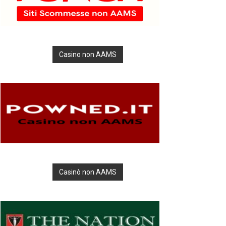
Casino non AAMS
Casinò non AAMS