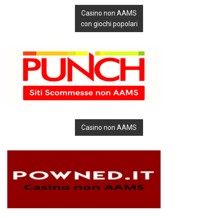
Casino non AAMS
con giochi popolari
Casino non AAMS