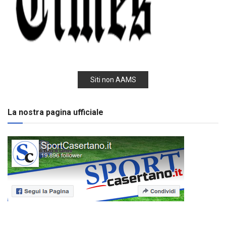
Siti non AAMS
La nostra pagina ufficiale