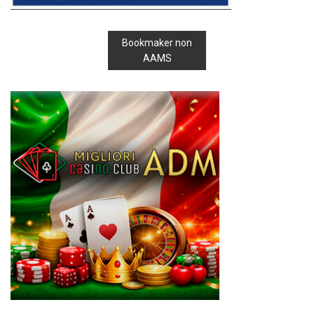
Bookmaker non
AAMS