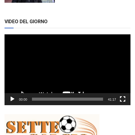
VIDEO DEL GIORNO
Video
Player
00:00
41:17