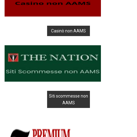
Casinò non AAMS
Siti scommesse non
AAMS