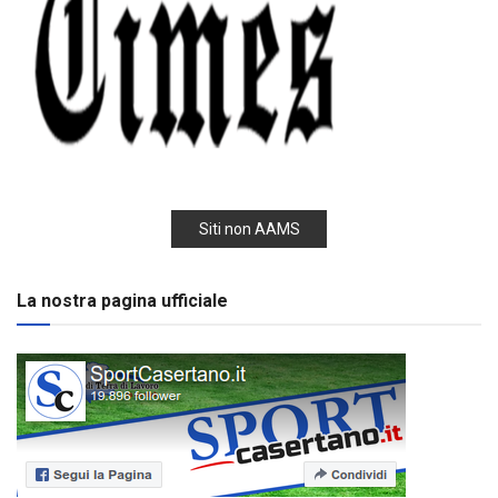
Siti non AAMS
La nostra pagina ufficiale