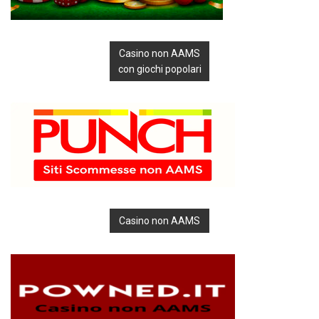
Casino non AAMS
con giochi popolari
Casino non AAMS