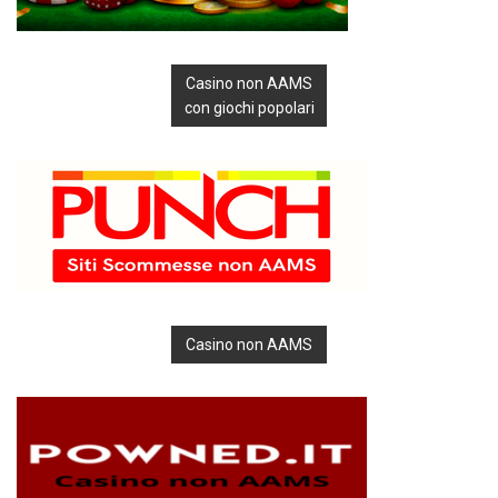
Casino non AAMS
con giochi popolari
Casino non AAMS