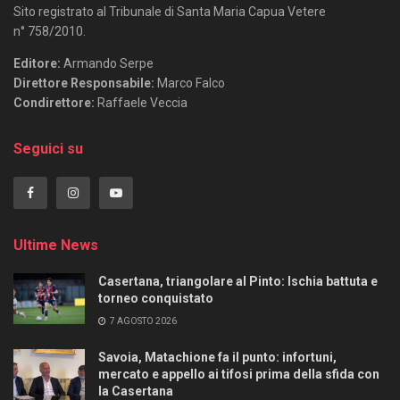
Sito registrato al Tribunale di Santa Maria Capua Vetere
n° 758/2010.
Editore:
Armando Serpe
Direttore Responsabile:
Marco Falco
Condirettore:
Raffaele Veccia
Seguici su
Ultime News
Casertana, triangolare al Pinto: Ischia battuta e
torneo conquistato
7 AGOSTO 2026
Savoia, Matachione fa il punto: infortuni,
mercato e appello ai tifosi prima della sfida con
la Casertana