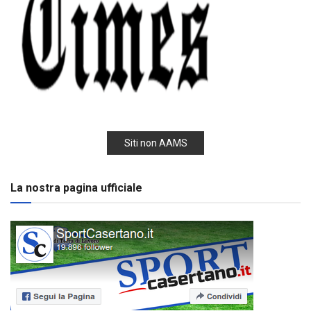
Siti non AAMS
La nostra pagina ufficiale