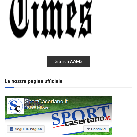
Siti non AAMS
La nostra pagina ufficiale