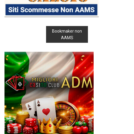
Bookmaker non
AAMS