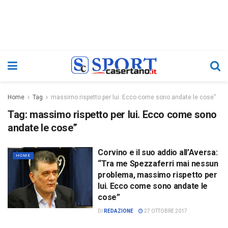
Home
Tag
massimo rispetto per lui. Ecco come sono andate le cose”
Tag:
massimo rispetto per lui. Ecco come sono
andate le cose”
Corvino e il suo addio all’Aversa:
HOME
“Tra me Spezzaferri mai nessun
problema, massimo rispetto per
lui. Ecco come sono andate le
cose”
DI
REDAZIONE
27 OTTOBRE 2017