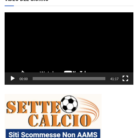
Video
Player
00:00
41:17