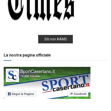
Siti non AAMS
La nostra pagina ufficiale