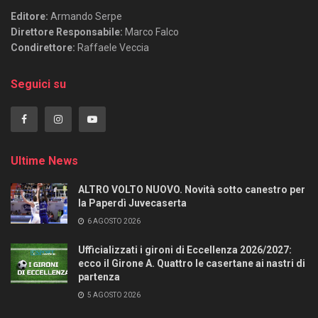
Editore:
Armando Serpe
Direttore Responsabile:
Marco Falco
Condirettore:
Raffaele Veccia
Seguici su
Ultime News
ALTRO VOLTO NUOVO. Novità sotto canestro per
la Paperdì Juvecaserta
6 AGOSTO 2026
Ufficializzati i gironi di Eccellenza 2026/2027:
ecco il Girone A. Quattro le casertane ai nastri di
partenza
5 AGOSTO 2026