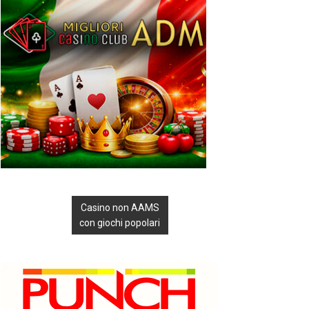
Casino non AAMS
con giochi popolari