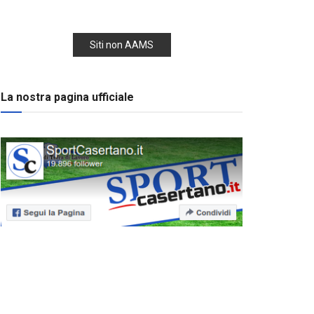
Siti non AAMS
La nostra pagina ufficiale