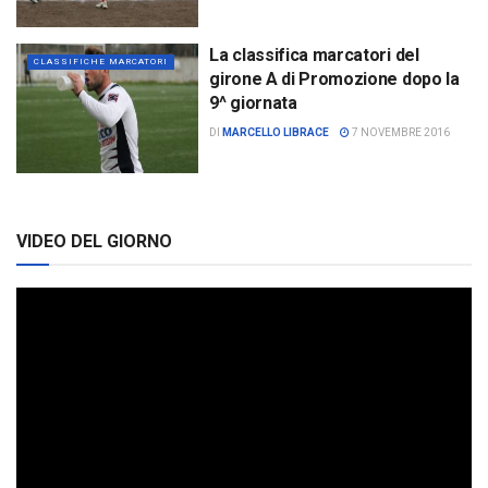
La classifica marcatori del
CLASSIFICHE MARCATORI
girone A di Promozione dopo la
9^ giornata
DI
MARCELLO LIBRACE
7 NOVEMBRE 2016
VIDEO DEL GIORNO
Video
Player