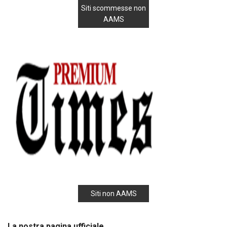
Siti scommesse non
AAMS
Siti non AAMS
La nostra pagina ufficiale