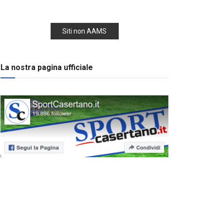
Siti non AAMS
La nostra pagina ufficiale