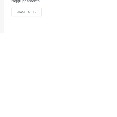
raggruppamento
LEGGI TUTTO