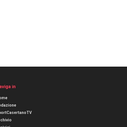
aviga in
ome
edazione
portCasertanoTV
chivio