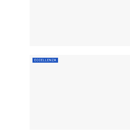
ECCELLENZA