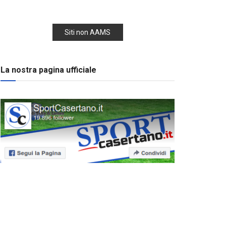
Siti non AAMS
La nostra pagina ufficiale