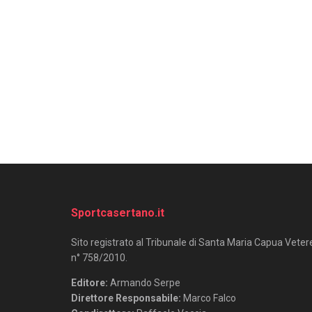
Sportcasertano.it
Sito registrato al Tribunale di Santa Maria Capua Veter
n° 758/2010.
Editore:
Armando Serpe
Direttore Responsabile:
Marco Falco