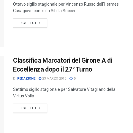
Ottavo sigillo stagionale per Vincenzo Russo dell'Hermes
Casagiove contro la Sibilla Soccer
LEGGI TUTTO
Classifica Marcatori del Girone A di
Eccellenza dopo il 27° Turno
DI
REDAZIONE
23 MARZO 2015
0
Settimo sigillo stagionale per Salvatore Vitagliano della
Virtus Volla
LEGGI TUTTO