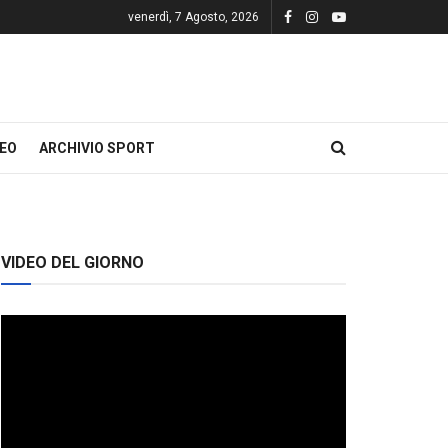
venerdì, 7 Agosto, 2026
DEO
ARCHIVIO SPORT
VIDEO DEL GIORNO
Video
Player