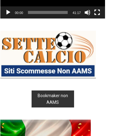
00:00
41:17
Bookmaker non
AAMS