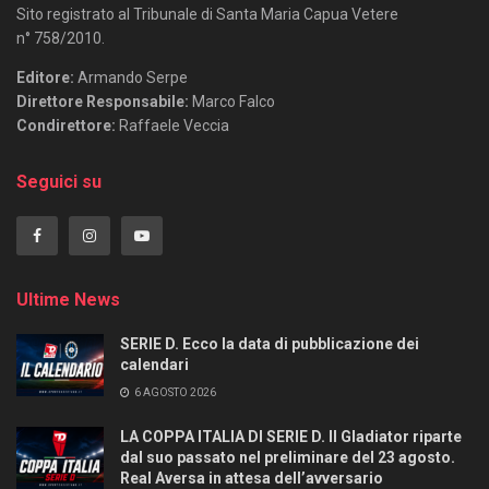
Sito registrato al Tribunale di Santa Maria Capua Vetere
n° 758/2010.
Editore:
Armando Serpe
Direttore Responsabile:
Marco Falco
Condirettore:
Raffaele Veccia
Seguici su
Ultime News
SERIE D. Ecco la data di pubblicazione dei
calendari
6 AGOSTO 2026
LA COPPA ITALIA DI SERIE D. Il Gladiator riparte
dal suo passato nel preliminare del 23 agosto.
Real Aversa in attesa dell’avversario