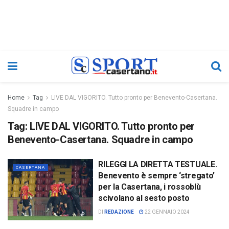
Home
Tag
LIVE DAL VIGORITO. Tutto pronto per Benevento-Casertana.
Squadre in campo
Tag:
LIVE DAL VIGORITO. Tutto pronto per
Benevento-Casertana. Squadre in campo
RILEGGI LA DIRETTA TESTUALE.
CASERTANA
Benevento è sempre ‘stregato’
per la Casertana, i rossoblù
scivolano al sesto posto
DI
REDAZIONE
22 GENNAIO 2024