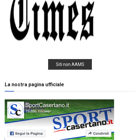
Siti non AAMS
La nostra pagina ufficiale