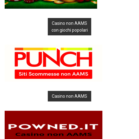
Casino non AAMS
con giochi popolari
Casino non AAMS