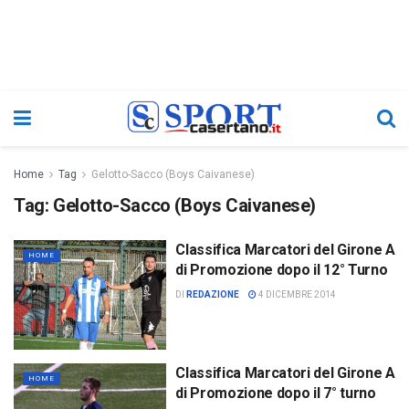
Home
Tag
Gelotto-Sacco (Boys Caivanese)
Tag:
Gelotto-Sacco (Boys Caivanese)
Classifica Marcatori del Girone A
HOME
di Promozione dopo il 12° Turno
DI
REDAZIONE
4 DICEMBRE 2014
Classifica Marcatori del Girone A
HOME
di Promozione dopo il 7° turno