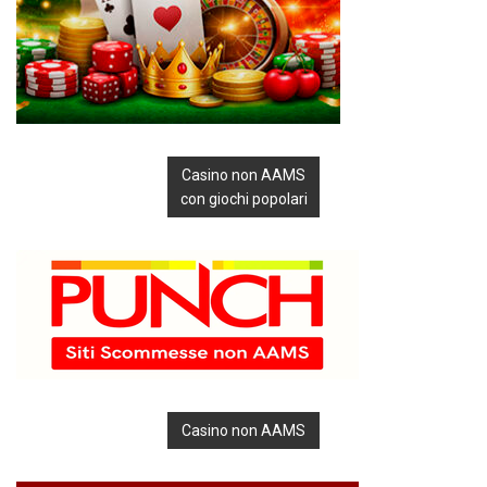
Casino non AAMS
con giochi popolari
Casino non AAMS