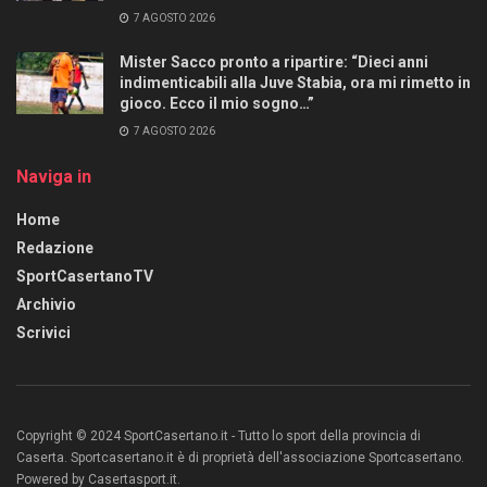
7 AGOSTO 2026
Mister Sacco pronto a ripartire: “Dieci anni
indimenticabili alla Juve Stabia, ora mi rimetto in
gioco. Ecco il mio sogno…”
7 AGOSTO 2026
Naviga in
Home
Redazione
SportCasertanoTV
Archivio
Scrivici
Copyright © 2024 SportCasertano.it - Tutto lo sport della provincia di
Caserta. Sportcasertano.it è di proprietà dell'associazione Sportcasertano.
Powered by Casertasport.it.