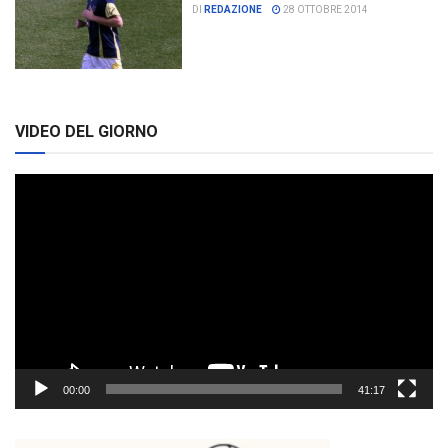
DI
REDAZIONE
28 OTTOBRE 2014
VIDEO DEL GIORNO
Video
Player
00:00
41:17