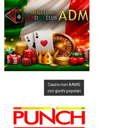
Casino non AAMS
con giochi popolari