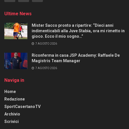
Ultime News
Mister Sacco pronto a ripartire: “Dieci anni
indimenticabili alla Juve Stabia, ora mi rimetto in
gioco. Ecco il mio sogno…”
7 AGOSTO 2026
Riconferma in casa JSP Academy: Raffaele De
Magistris Team Manager
7 AGOSTO 2026
Naviga in
Home
Redazione
SportCasertanoTV
Archivio
Scrivici