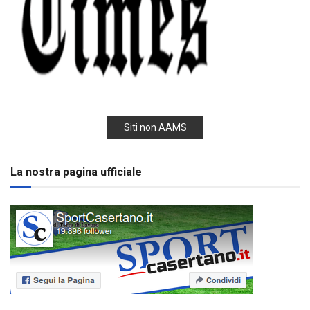
Siti non AAMS
La nostra pagina ufficiale