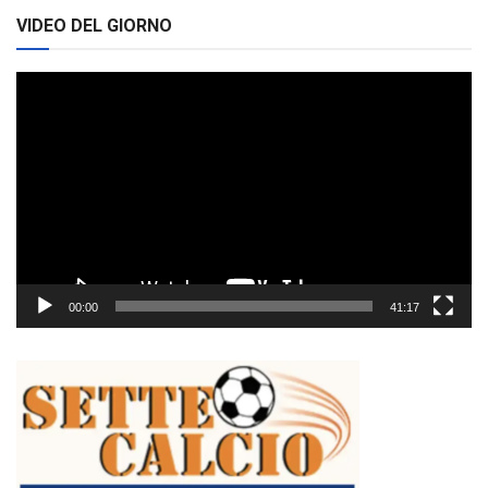
VIDEO DEL GIORNO
Video
Player
00:00
41:17