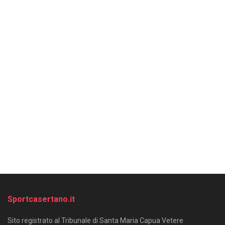
Sportcasertano.it
Sito registrato al Tribunale di Santa Maria Capua Vetere