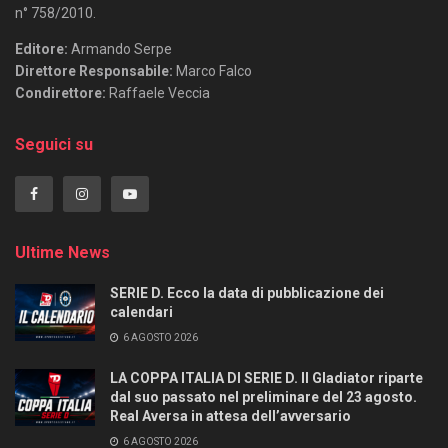
n° 758/2010.
Editore:
Armando Serpe
Direttore Responsabile:
Marco Falco
Condirettore:
Raffaele Veccia
Seguici su
Ultime News
SERIE D. Ecco la data di pubblicazione dei
calendari
6 AGOSTO 2026
LA COPPA ITALIA DI SERIE D. Il Gladiator riparte
dal suo passato nel preliminare del 23 agosto.
Real Aversa in attesa dell’avversario
6 AGOSTO 2026