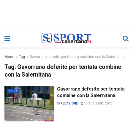
Home
Tag
Gavorrano deferito per tentata combine con la Salernitana
Tag:
Gavorrano deferito per tentata combine
con la Salernitana
Gavorrano deferito per tentata
HOME
combine con la Salernitana
DI
REDAZIONE
12 SETTEMBRE 2013