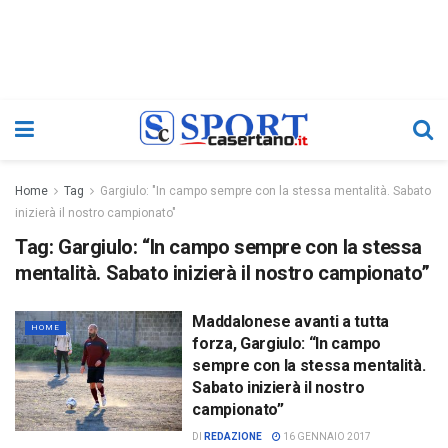
Home
Tag
Gargiulo: "In campo sempre con la stessa mentalità. Sabato
inizierà il nostro campionato"
Tag:
Gargiulo: “In campo sempre con la stessa
mentalità. Sabato inizierà il nostro campionato”
Maddalonese avanti a tutta
HOME
forza, Gargiulo: “In campo
sempre con la stessa mentalità.
Sabato inizierà il nostro
campionato”
DI
REDAZIONE
16 GENNAIO 2017