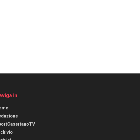
aviga in
ome
edazione
portCasertanoTV
chivio