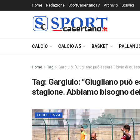
Home
Redazione
SportCasertanoTV
Archivio
Scrivici
CALCIO
CALCIO A 5
BASKET
PALLANU
Home
Tag
Gargiulo: "Giugliano può essere il bivio di quest
Tag:
Gargiulo: “Giugliano può es
stagione. Abbiamo bisogno dei 
ECCELLENZA