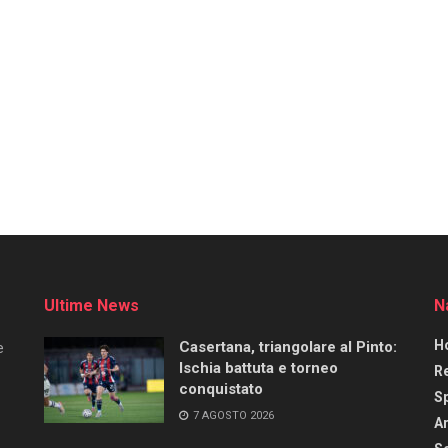
Ultime News
N
H
Casertana, triangolare al Pinto:
e
Ischia battuta e torneo
R
conquistato
S
7 AGOSTO 2026
Ar