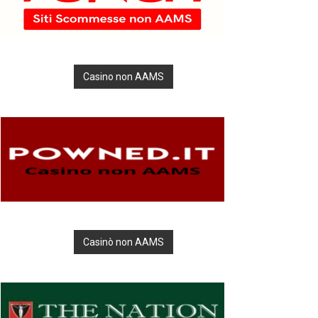
Casino non AAMS
Casinò non AAMS