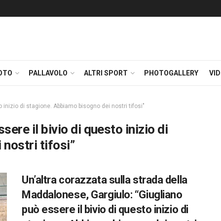
OTO
PALLAVOLO
ALTRI SPORT
PHOTOGALLERY
VI
o inizio di stagione. Abbiamo bisogno dei nostri tifosi"
sere il bivio di questo inizio di
nostri tifosi”
Un’altra corazzata sulla strada della
Maddalonese, Gargiulo: “Giugliano
può essere il bivio di questo inizio di