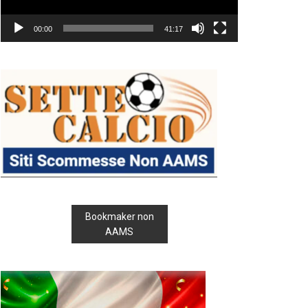
00:00
41:17
Bookmaker non
AAMS